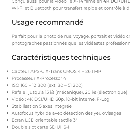
Conçu aussi pour la vidéo, le X-T4 filme en
4K DCI/UHD
Wi-Fi et Bluetooth pour transfert rapide et contrôle à d
Usage recommandé
Parfait pour la photo de rue, voyage, portrait et vidéo cr
photographes passionnés que les vidéastes professionn
Caractéristiques techniques
Capteur APS-C X-Trans CMOS 4 – 26,1 MP
Processeur X-Processor 4
ISO 160 – 12 800 (ext. 80 – 51 200)
Rafale : jusqu’à 15 i/s (mécanique), 20 i/s (électronique)
Vidéo : 4K DCI/UHD 60p, 10-bit interne, F-Log
Stabilisation 5 axes intégrée
Autofocus hybride avec détection des yeux/visages
Écran LCD orientable tactile 3″
Double slot carte SD UHS-II