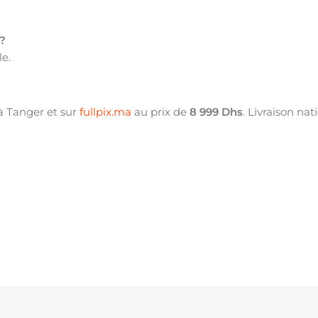
 ?
e.
 à Tanger et sur
fullpix.ma
au prix de
8 999 Dhs
. Livraison nat