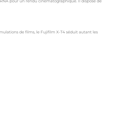
TERNA pour un rendu cinématographique. Il dispose de
imulations de films, le Fujifilm X-T4 séduit autant les