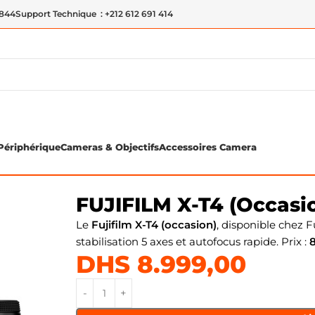
 844
Support Technique : +212 612 691 414
Périphérique
Cameras & Objectifs
Accessoires Camera
rorless Camera
FUJIFILM X-T4 (Occasio
Le
Fujifilm X-T4 (occasion)
, disponible chez 
stabilisation 5 axes et autofocus rapide. Prix :
DHS
8.999,00