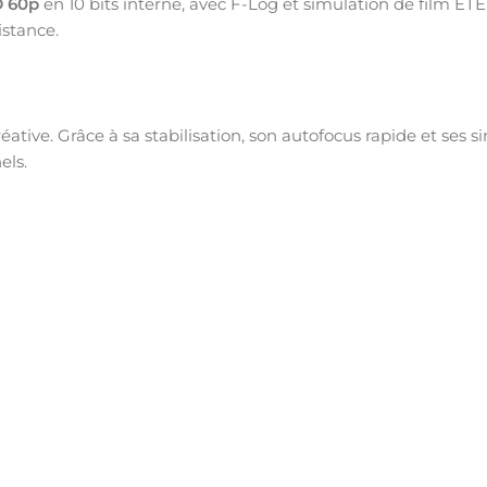
 60p
en 10 bits interne, avec F-Log et simulation de film E
istance.
éative. Grâce à sa stabilisation, son autofocus rapide et ses s
els.