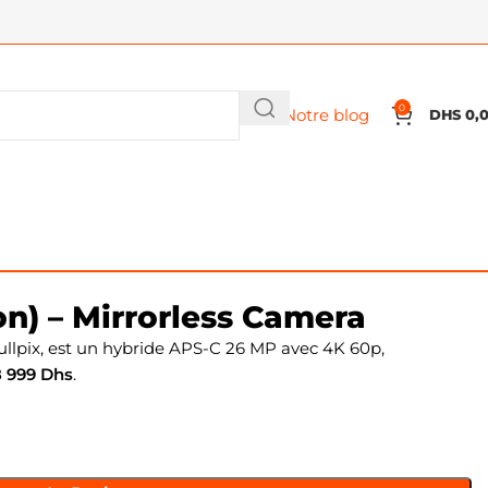
0
Notre blog
DHS
0,
n) – Mirrorless Camera
Fullpix, est un hybride APS-C 26 MP avec 4K 60p,
8 999 Dhs
.