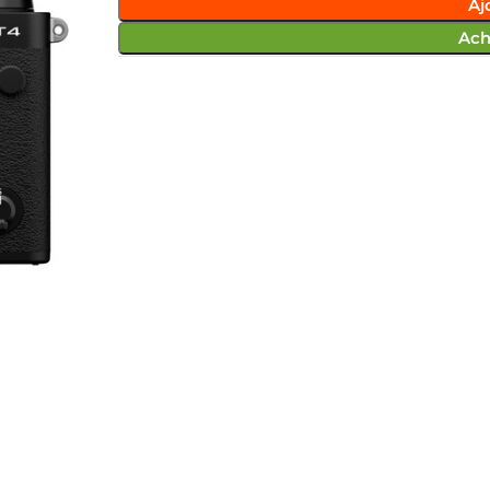
Aj
Ach