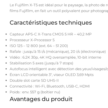
Le Fujifilm X-T5 est idéal pour le paysage, la photo de ru
films Fujifilm, en fait un outil polyvalent pour photogr
Caractéristiques techniques
Capteur APS-C X-Trans CMOS 5 HR – 40,2 MP
Processeur X-Processor 5
ISO 125 – 12 800 (ext. 64 – 51 200)
Rafale : jusqu’à 15 i/s (mécanique), 20 i/s (électronique)
Vidéo : 6.2K 30p, 4K HQ oversamplée, 10-bit interne
Stabilisation 5 axes (jusqu’à 7 stops)
Autofocus intelligent avec détection des yeux/visages/o
Écran LCD orientable 3″, viseur OLED 3,69 Mpts
Double slot carte SD UHS-II
Connectivité : Wi-Fi, Bluetooth, USB-C, HDMI
Poids : env. 557 g (boîtier nu)
Avantages du produit