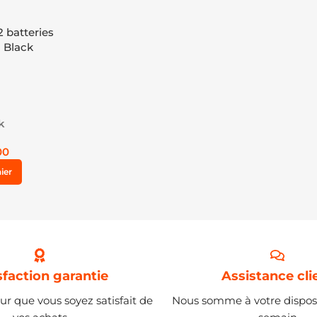
 batteries
 Black
k
00
ier
sfaction garantie
Assistance cli
ur que vous soyez satisfait de
Nous somme à votre disposi