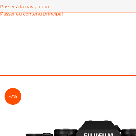
Passer à la navigation
Passer au contenu principal
Accueil
Caméras
Fujifilm
FUJIFILM X-T5 (Occasion) – Mir
-7%