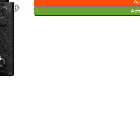
Aj
Ach