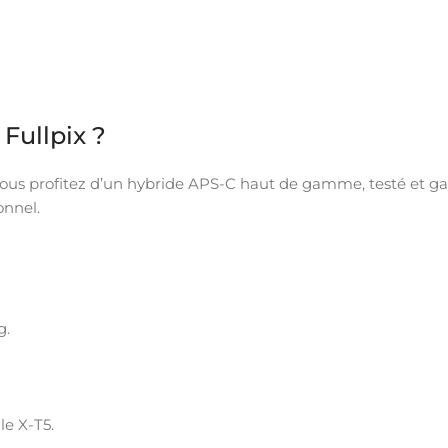
Fullpix ?
vous profitez d’un hybride APS-C haut de gamme, testé et gar
onnel.
g.
le X-T5.