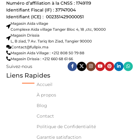
Numéro d’affiliation à la CNSS : 1749119
Identifiant Fiscal (IF) : 37747004
Identifiant (ICE) : 002351429000051
Magasin Aida village
Complexe Aida village Tanger Bloc 4, 18 ,ctc, 90000
Magasin Drissia
L, B ziad, 7 Av. Tariq Ibn Ziad, Tangier 90000
Contact@fullpix.ma
Magasin Aida Village : +212 808 50 79 88
Magasin Drissia : +212 660 68 61 66
Suivez-nous
Liens Rapides
Accueil
À propos
Blog
Contact
Politique de Confidentialité
Garantie satisfaction