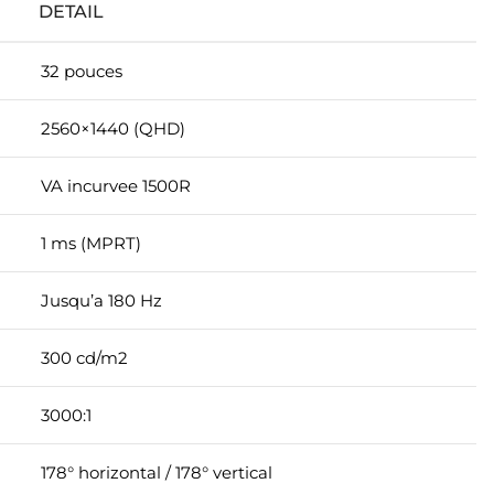
DETAIL
32 pouces
2560×1440 (QHD)
VA incurvee 1500R
1 ms (MPRT)
Jusqu’a 180 Hz
300 cd/m2
3000:1
178° horizontal / 178° vertical