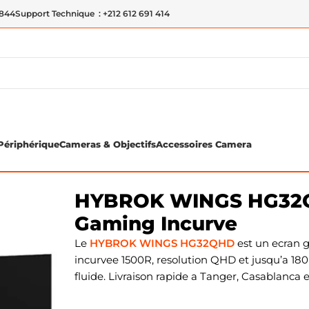
 844
Support Technique : +212 612 691 414
Périphérique
Cameras & Objectifs
Accessoires Camera
2QHD (180Hz , QHD) – Ecran Gaming Incurve
HYBROK WINGS HG32QH
Gaming Incurve
Le
HYBROK WINGS HG32QHD
est un ecran 
incurvee 1500R, resolution QHD et jusqu’a 1
fluide. Livraison rapide a Tanger, Casablanca 