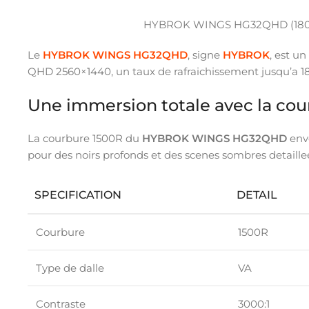
HYBROK WINGS HG32QHD (180Hz
Le
HYBROK WINGS HG32QHD
, signe
HYBROK
, est u
QHD 2560×1440, un taux de rafraichissement jusqu’a 18
Une immersion totale avec la co
La courbure 1500R du
HYBROK WINGS HG32QHD
enve
pour des noirs profonds et des scenes sombres detaille
SPECIFICATION
DETAIL
Courbure
1500R
Type de dalle
VA
Contraste
3000:1