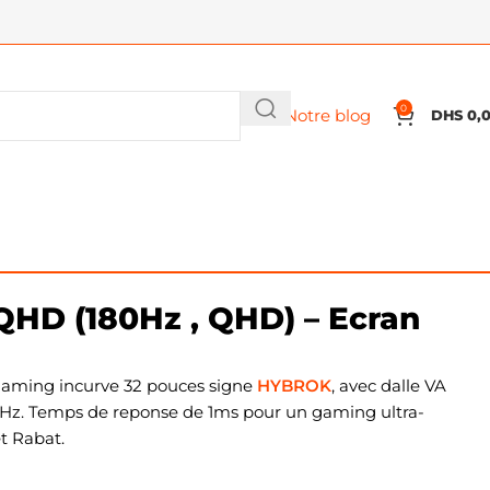
0
Notre blog
DHS
0,
D (180Hz , QHD) – Ecran
gaming incurve 32 pouces signe
HYBROK
, avec dalle VA
80Hz. Temps de reponse de 1ms pour un gaming ultra-
et Rabat.