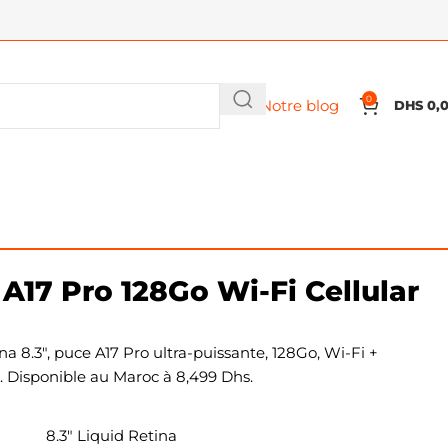
0
Notre blog
DHS
0,
 A17 Pro 128Go Wi-Fi Cellular
a 8.3″, puce A17 Pro ultra-puissante, 128Go, Wi-Fi +
é. Disponible au Maroc à 8,499 Dhs.
8.3″ Liquid Retina