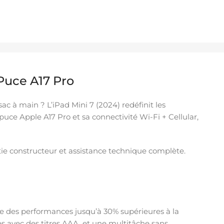
 Puce A17 Pro
c à main ? L’iPad Mini 7 (2024) redéfinit les
uce Apple A17 Pro et sa connectivité Wi-Fi + Cellular,
tie constructeur et assistance technique complète.
fre des performances jusqu’à 30% supérieures à la
 avec des titres AAA, et une multitâche sans