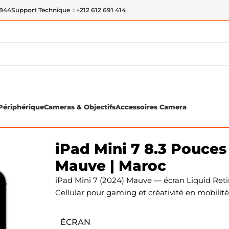
 844
Support Technique : +212 612 691 414
Périphérique
Cameras & Objectifs
Accessoires Camera
Pro 128Go Wi-Fi Cellular Mauve | Maroc
iPad Mini 7 8.3 Pouces
Mauve | Maroc
iPad Mini 7 (2024) Mauve — écran Liquid Retin
Cellular pour gaming et créativité en mobilit
ÉCRAN