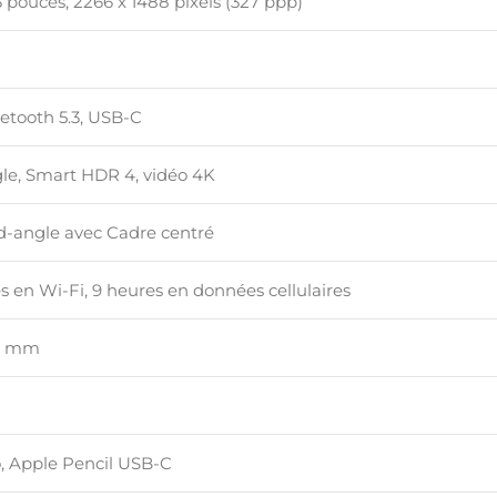
3 pouces, 2266 x 1488 pixels (327 ppp)
uetooth 5.3, USB-C
le, Smart HDR 4, vidéo 4K
nd-angle avec Cadre centré
s en Wi-Fi, 9 heures en données cellulaires
.3 mm
o, Apple Pencil USB-C