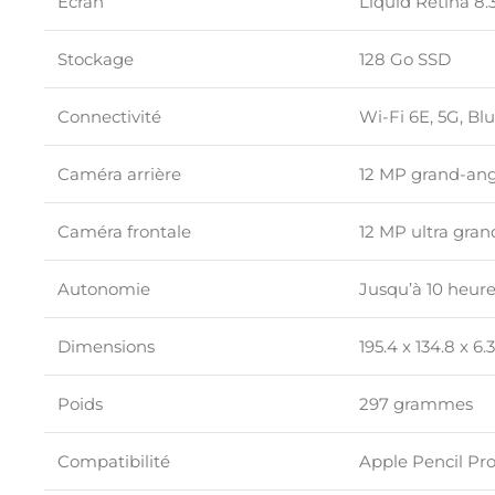
Écran
Liquid Retina 8.
Stockage
128 Go SSD
Connectivité
Wi-Fi 6E, 5G, Bl
Caméra arrière
12 MP grand-ang
Caméra frontale
12 MP ultra gra
Autonomie
Jusqu’à 10 heure
Dimensions
195.4 x 134.8 x 6
Poids
297 grammes
Compatibilité
Apple Pencil Pr