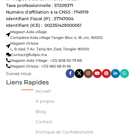
Taxe professionnelle : 57209371
Numéro d’affiliation à la CNSS : 1749119
Identifiant Fiscal (IF) : 37747004
Identifiant (ICE) : 002351429000051
Magasin Aida village
Complexe Aida village Tanger Bloc 4, 18 ,ctc, 90000
Magasin Drissia
L, B ziad, 7 Av. Tariq Ibn Ziad, Tangier 90000
Contact@fullpix.ma
Magasin Aida Village : +212 808 50 79 88
Magasin Drissia : +212 660 68 61 66
Suivez-nous
Liens Rapides
Accueil
À propos
Blog
Contact
Politique de Confidentialité