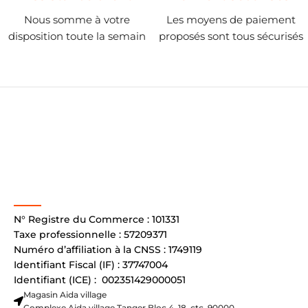
Nous somme à votre
Les moyens de paiement
disposition toute la semain
proposés sont tous sécurisés
N° Registre du Commerce : 101331
Taxe professionnelle : 57209371
Numéro d’affiliation à la CNSS : 1749119
Identifiant Fiscal (IF) : 37747004
Identifiant (ICE) : 002351429000051
Magasin Aida village
Complexe Aida village Tanger Bloc 4, 18 ,ctc, 90000