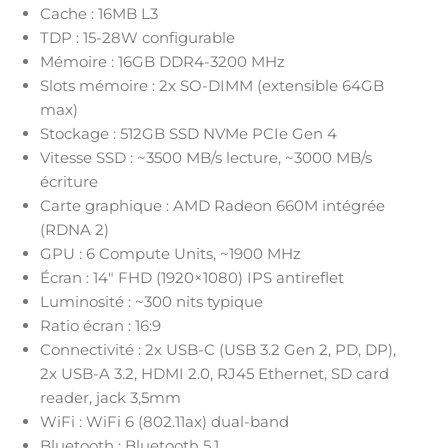
Cache : 16MB L3
TDP : 15-28W configurable
Mémoire : 16GB DDR4-3200 MHz
Slots mémoire : 2x SO-DIMM (extensible 64GB
max)
Stockage : 512GB SSD NVMe PCIe Gen 4
Vitesse SSD : ~3500 MB/s lecture, ~3000 MB/s
écriture
Carte graphique : AMD Radeon 660M intégrée
(RDNA 2)
GPU : 6 Compute Units, ~1900 MHz
Écran : 14″ FHD (1920×1080) IPS antireflet
Luminosité : ~300 nits typique
Ratio écran : 16:9
Connectivité : 2x USB-C (USB 3.2 Gen 2, PD, DP),
2x USB-A 3.2, HDMI 2.0, RJ45 Ethernet, SD card
reader, jack 3,5mm
WiFi : WiFi 6 (802.11ax) dual-band
Bluetooth : Bluetooth 5.1