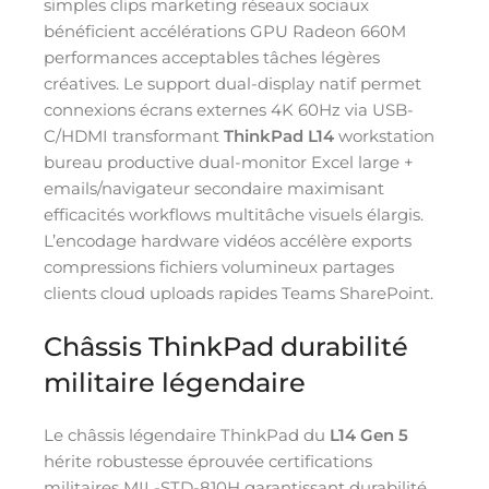
simples clips marketing réseaux sociaux
bénéficient accélérations GPU Radeon 660M
performances acceptables tâches légères
créatives. Le support dual-display natif permet
connexions écrans externes 4K 60Hz via USB-
C/HDMI transformant
ThinkPad L14
workstation
bureau productive dual-monitor Excel large +
emails/navigateur secondaire maximisant
efficacités workflows multitâche visuels élargis.
L’encodage hardware vidéos accélère exports
compressions fichiers volumineux partages
clients cloud uploads rapides Teams SharePoint.
Châssis ThinkPad durabilité
militaire légendaire
Le châssis légendaire ThinkPad du
L14 Gen 5
hérite robustesse éprouvée certifications
militaires MIL-STD-810H garantissant durabilité