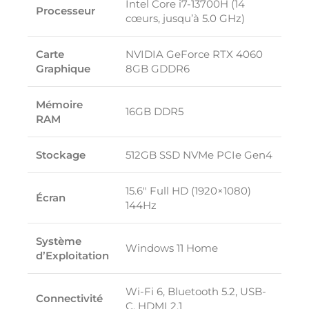
Intel Core i7-13700H (14
Processeur
cœurs, jusqu’à 5.0 GHz)
Carte
NVIDIA GeForce RTX 4060
Graphique
8GB GDDR6
Mémoire
16GB DDR5
RAM
Stockage
512GB SSD NVMe PCIe Gen4
15.6″ Full HD (1920×1080)
Écran
144Hz
Système
Windows 11 Home
d’Exploitation
Wi-Fi 6, Bluetooth 5.2, USB-
Connectivité
C, HDMI 2.1