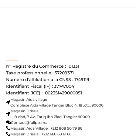
N° Registre du Commerce : 101331
Taxe professionnelle : 57209371
Numéro d’affiliation à la CNSS : 1749119
Identifiant Fiscal (IF) : 37747004
Identifiant (ICE) : 002351429000051
Magasin Aida village
Complexe Aida village Tanger Bloc 4, 18 ,ctc, 90000
Magasin Drissia
L, B ziad, 7 Av. Tariq Ibn Ziad, Tangier 90000
Contact@fullpix.ma
Magasin Aida Village : +212 808 50 79 88
Magasin Drissia : +212 660 68 61 66