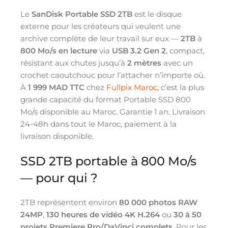
Le
SanDisk Portable SSD 2TB
est le disque
externe pour les créateurs qui veulent une
archive complète de leur travail sur eux —
2TB
à
800 Mo/s en lecture
via
USB 3.2 Gen 2
, compact,
résistant aux chutes jusqu’à
2 mètres
avec un
crochet caoutchouc pour l’attacher n’importe où.
À
1 999 MAD TTC
chez
Fullpix Maroc
, c’est la plus
grande capacité du format Portable SSD 800
Mo/s disponible au Maroc. Garantie 1 an. Livraison
24-48h dans tout le Maroc, paiement à la
livraison disponible.
SSD 2TB portable à 800 Mo/s
— pour qui ?
2TB représentent environ
80 000 photos RAW
24MP
,
130 heures de vidéo 4K H.264
ou
30 à 50
projets Premiere Pro/DaVinci complets
. Pour les