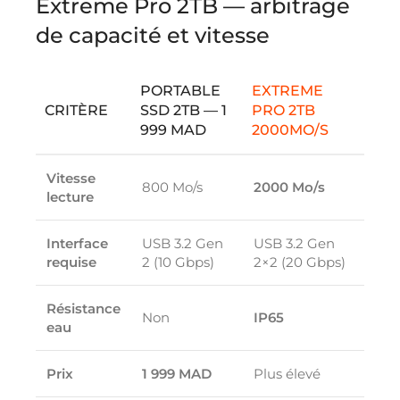
Extreme Pro 2TB — arbitrage
de capacité et vitesse
PORTABLE
EXTREME
CRITÈRE
SSD 2TB — 1
PRO 2TB
999 MAD
2000MO/S
Vitesse
800 Mo/s
2000 Mo/s
lecture
Interface
USB 3.2 Gen
USB 3.2 Gen
requise
2 (10 Gbps)
2×2 (20 Gbps)
Résistance
Non
IP65
eau
Prix
1 999 MAD
Plus élevé